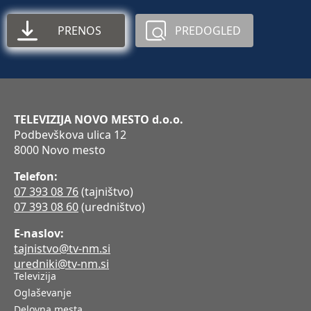
PRENOS
PREDOGLED
TELEVIZIJA NOVO MESTO d.o.o.
Podbevškova ulica 12
8000 Novo mesto
Telefon:
07 393 08 76
(tajništvo)
07 393 08 60
(uredništvo)
E-naslov:
tajnistvo@tv-nm.si
uredniki@tv-nm.si
Televizija
Oglaševanje
Delovna mesta