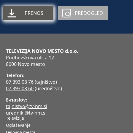
PRENOS
PREDOGLED
TELEVIZIJA NOVO MESTO d.o.o.
Podbevškova ulica 12
8000 Novo mesto
Telefon:
07 393 08 76
(tajništvo)
07 393 08 60
(uredništvo)
E-naslov:
tajnistvo@tv-nm.si
uredniki@tv-nm.si
Televizija
Oglaševanje
Delovna mesta