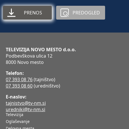
PRENOS
PREDOGLED
TELEVIZIJA NOVO MESTO d.o.o.
Podbevškova ulica 12
8000 Novo mesto
Telefon:
07 393 08 76
(tajništvo)
07 393 08 60
(uredništvo)
E-naslov:
tajnistvo@tv-nm.si
uredniki@tv-nm.si
Televizija
Oglaševanje
Delovna mesta