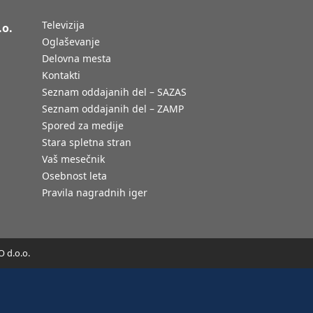
Televizija
.o.
Oglaševanje
Delovna mesta
Kontakti
Seznam oddajanih del – SAZAS
Seznam oddajanih del – ZAMP
Spored za medije
Stara spletna stran
Vaš mesečnik
Osebnost leta
Pravila nagradnih iger
 d.o.o.