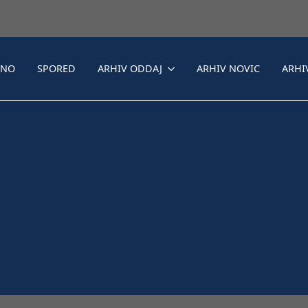
LNO
SPORED
ARHIV ODDAJ
ARHIV NOVIC
ARHI