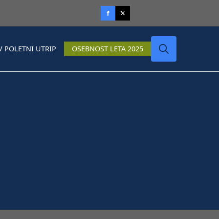
V POLETNI UTRIP
OSEBNOST LETA 2025
Search
for: