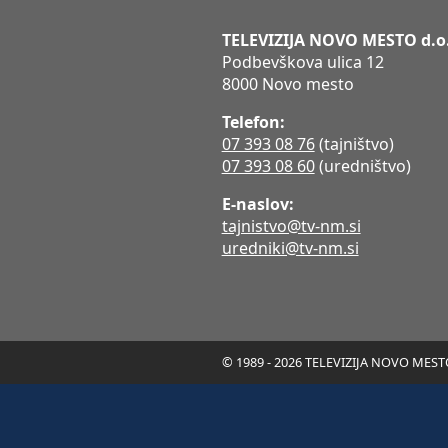
TELEVIZIJA NOVO MESTO d.o
Podbevškova ulica 12
8000 Novo mesto
Telefon:
07 393 08 76
(tajništvo)
07 393 08 60
(uredništvo)
E-naslov:
tajnistvo@tv-nm.si
uredniki@tv-nm.si
© 1989 - 2026 TELEVIZIJA NOVO MESTO