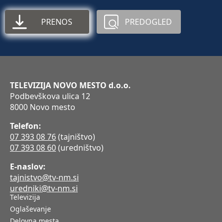
PRENOS
PREDOGLED
TELEVIZIJA NOVO MESTO d.o.o.
Podbevškova ulica 12
8000 Novo mesto
Telefon:
07 393 08 76
(tajništvo)
07 393 08 60
(uredništvo)
E-naslov:
tajnistvo@tv-nm.si
uredniki@tv-nm.si
Televizija
Oglaševanje
Delovna mesta