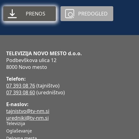
PRENOS
PREDOGLED
TELEVIZIJA NOVO MESTO d.o.o.
Podbevškova ulica 12
8000 Novo mesto
Telefon:
07 393 08 76
(tajništvo)
07 393 08 60
(uredništvo)
E-naslov:
tajnistvo@tv-nm.si
uredniki@tv-nm.si
Televizija
Oglaševanje
Delovna mesta