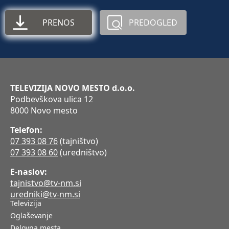
PRENOS
PREDOGLED
TELEVIZIJA NOVO MESTO d.o.o.
Podbevškova ulica 12
8000 Novo mesto
Telefon:
07 393 08 76
(tajništvo)
07 393 08 60
(uredništvo)
E-naslov:
tajnistvo@tv-nm.si
uredniki@tv-nm.si
Televizija
Oglaševanje
Delovna mesta