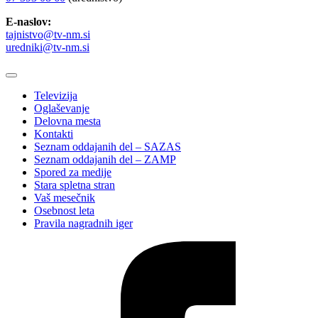
E-naslov:
tajnistvo@tv-nm.si
uredniki@tv-nm.si
Televizija
Oglaševanje
Delovna mesta
Kontakti
Seznam oddajanih del – SAZAS
Seznam oddajanih del – ZAMP
Spored za medije
Stara spletna stran
Vaš mesečnik
Osebnost leta
Pravila nagradnih iger