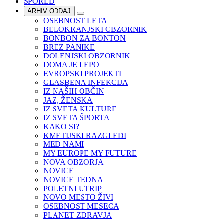
SPORED
ARHIV ODDAJ
OSEBNOST LETA
BELOKRANJSKI OBZORNIK
BONBON ZA BONTON
BREZ PANIKE
DOLENJSKI OBZORNIK
DOMA JE LEPO
EVROPSKI PROJEKTI
GLASBENA INFEKCIJA
IZ NAŠIH OBČIN
JAZ, ŽENSKA
IZ SVETA KULTURE
IZ SVETA ŠPORTA
KAKO SI?
KMETIJSKI RAZGLEDI
MED NAMI
MY EUROPE MY FUTURE
NOVA OBZORJA
NOVICE
NOVICE TEDNA
POLETNI UTRIP
NOVO MESTO ŽIVI
OSEBNOST MESECA
PLANET ZDRAVJA