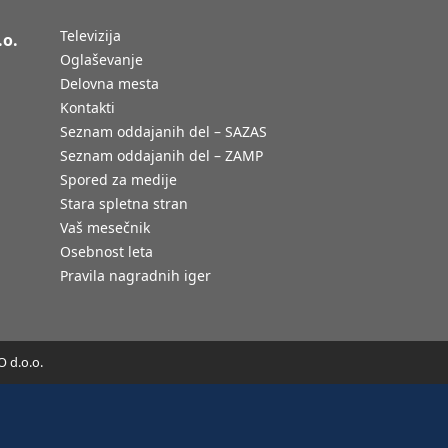
Televizija
.o.
Oglaševanje
Delovna mesta
Kontakti
Seznam oddajanih del – SAZAS
Seznam oddajanih del – ZAMP
Spored za medije
Stara spletna stran
Vaš mesečnik
Osebnost leta
Pravila nagradnih iger
 d.o.o.