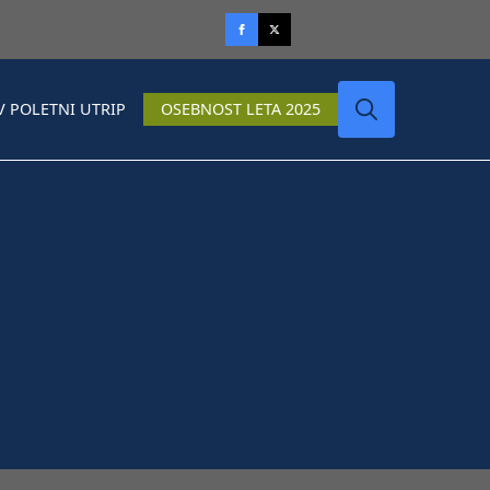
V POLETNI UTRIP
OSEBNOST LETA 2025
Search
for: