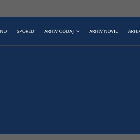
LNO
SPORED
ARHIV ODDAJ
ARHIV NOVIC
ARHI