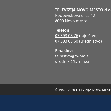
TELEVIZIJA NOVO MESTO d.o
Podbevškova ulica 12
8000 Novo mesto
Telefon:
07 393 08 76
(tajništvo)
07 393 08 60
(uredništvo)
E-naslov:
tajnistvo@tv-nm.si
uredniki@tv-nm.si
© 1989 - 2026 TELEVIZIJA NOVO MESTO