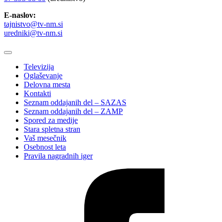
E-naslov:
tajnistvo@tv-nm.si
uredniki@tv-nm.si
Televizija
Oglaševanje
Delovna mesta
Kontakti
Seznam oddajanih del – SAZAS
Seznam oddajanih del – ZAMP
Spored za medije
Stara spletna stran
Vaš mesečnik
Osebnost leta
Pravila nagradnih iger