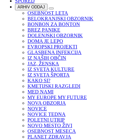
SPORED
ARHIV ODDAJ
OSEBNOST LETA
BELOKRANJSKI OBZORNIK
BONBON ZA BONTON
BREZ PANIKE
DOLENJSKI OBZORNIK
DOMA JE LEPO
EVROPSKI PROJEKTI
GLASBENA INFEKCIJA
IZ NAŠIH OBČIN
JAZ, ŽENSKA
IZ SVETA KULTURE
IZ SVETA ŠPORTA
KAKO SI?
KMETIJSKI RAZGLEDI
MED NAMI
MY EUROPE MY FUTURE
NOVA OBZORJA
NOVICE
NOVICE TEDNA
POLETNI UTRIP
NOVO MESTO ŽIVI
OSEBNOST MESECA
PLANET ZDRAVJA