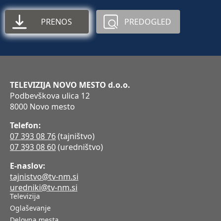
PRENOS
PREDOGLED
TELEVIZIJA NOVO MESTO d.o.o.
Podbevškova ulica 12
8000 Novo mesto
Telefon:
07 393 08 76
(tajništvo)
07 393 08 60
(uredništvo)
E-naslov:
tajnistvo@tv-nm.si
uredniki@tv-nm.si
Televizija
Oglaševanje
Delovna mesta