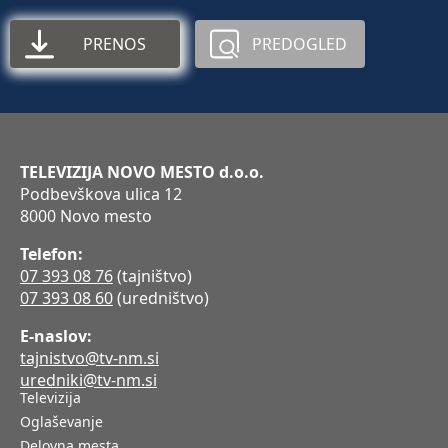
PRENOS
PREDOGLED
TELEVIZIJA NOVO MESTO d.o.o.
Podbevškova ulica 12
8000 Novo mesto
Telefon:
07 393 08 76
(tajništvo)
07 393 08 60
(uredništvo)
E-naslov:
tajnistvo@tv-nm.si
uredniki@tv-nm.si
Televizija
Oglaševanje
Delovna mesta