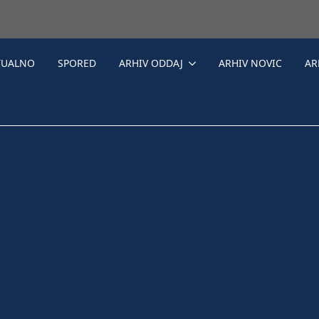
TUALNO
SPORED
ARHIV ODDAJ
ARHIV NOVIC
AR