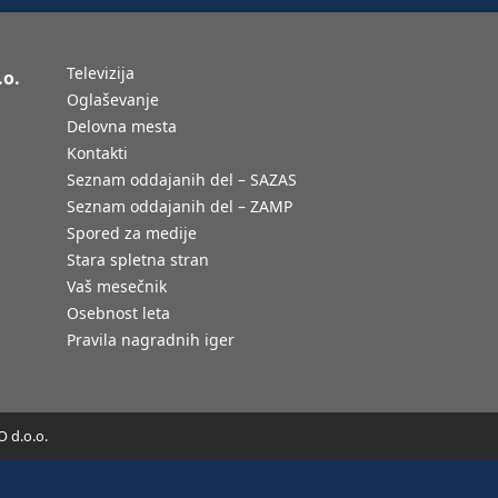
Televizija
.o.
Oglaševanje
Delovna mesta
Kontakti
Seznam oddajanih del – SAZAS
Seznam oddajanih del – ZAMP
Spored za medije
Stara spletna stran
Vaš mesečnik
Osebnost leta
Pravila nagradnih iger
 d.o.o.