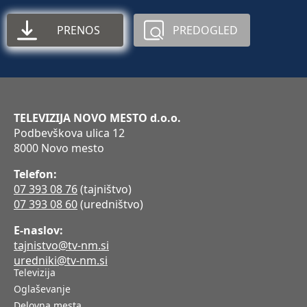
PRENOS
PREDOGLED
TELEVIZIJA NOVO MESTO d.o.o.
Podbevškova ulica 12
8000 Novo mesto
Telefon:
07 393 08 76
(tajništvo)
07 393 08 60
(uredništvo)
E-naslov:
tajnistvo@tv-nm.si
uredniki@tv-nm.si
Televizija
Oglaševanje
Delovna mesta