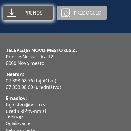
PRENOS
PREDOGLED
TELEVIZIJA NOVO MESTO d.o.o.
Podbevškova ulica 12
8000 Novo mesto
Telefon:
07 393 08 76
(tajništvo)
07 393 08 60
(uredništvo)
E-naslov:
tajnistvo@tv-nm.si
uredniki@tv-nm.si
Televizija
Oglaševanje
Delovna mesta