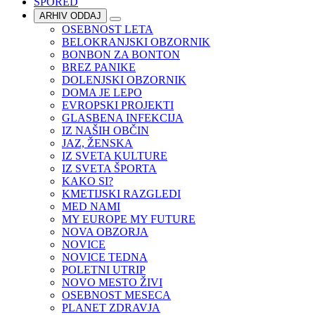
SPORED
ARHIV ODDAJ
OSEBNOST LETA
BELOKRANJSKI OBZORNIK
BONBON ZA BONTON
BREZ PANIKE
DOLENJSKI OBZORNIK
DOMA JE LEPO
EVROPSKI PROJEKTI
GLASBENA INFEKCIJA
IZ NAŠIH OBČIN
JAZ, ŽENSKA
IZ SVETA KULTURE
IZ SVETA ŠPORTA
KAKO SI?
KMETIJSKI RAZGLEDI
MED NAMI
MY EUROPE MY FUTURE
NOVA OBZORJA
NOVICE
NOVICE TEDNA
POLETNI UTRIP
NOVO MESTO ŽIVI
OSEBNOST MESECA
PLANET ZDRAVJA