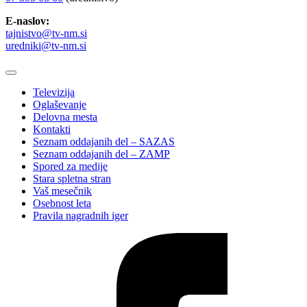
E-naslov:
tajnistvo@tv-nm.si
uredniki@tv-nm.si
Televizija
Oglaševanje
Delovna mesta
Kontakti
Seznam oddajanih del – SAZAS
Seznam oddajanih del – ZAMP
Spored za medije
Stara spletna stran
Vaš mesečnik
Osebnost leta
Pravila nagradnih iger