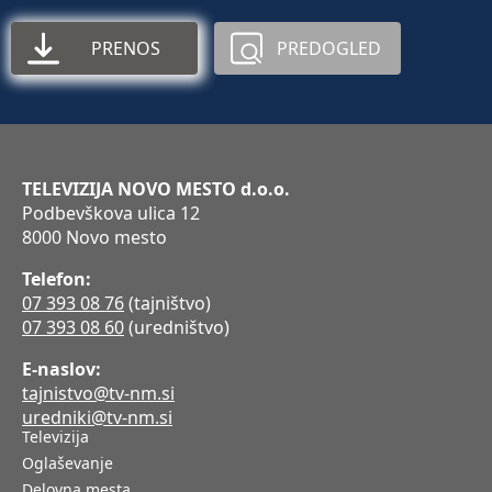
PRENOS
PREDOGLED
TELEVIZIJA NOVO MESTO d.o.o.
Podbevškova ulica 12
8000 Novo mesto
Telefon:
07 393 08 76
(tajništvo)
07 393 08 60
(uredništvo)
E-naslov:
tajnistvo@tv-nm.si
uredniki@tv-nm.si
Televizija
Oglaševanje
Delovna mesta