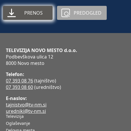
PRENOS
PREDOGLED
TELEVIZIJA NOVO MESTO d.o.o.
Podbevškova ulica 12
8000 Novo mesto
Telefon:
07 393 08 76
(tajništvo)
07 393 08 60
(uredništvo)
E-naslov:
tajnistvo@tv-nm.si
uredniki@tv-nm.si
Televizija
Oglaševanje
Delovna mesta