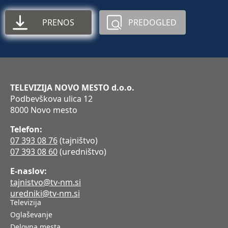
PRENOS
PREDOGLED
TELEVIZIJA NOVO MESTO d.o.o.
Podbevškova ulica 12
8000 Novo mesto
Telefon:
07 393 08 76
(tajništvo)
07 393 08 60
(uredništvo)
E-naslov:
tajnistvo@tv-nm.si
uredniki@tv-nm.si
Televizija
Oglaševanje
Delovna mesta