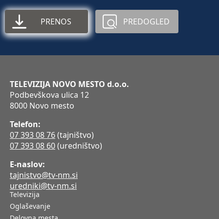
PRENOS
PREDOGLED
TELEVIZIJA NOVO MESTO d.o.o.
Podbevškova ulica 12
8000 Novo mesto
Telefon:
07 393 08 76
(tajništvo)
07 393 08 60
(uredništvo)
E-naslov:
tajnistvo@tv-nm.si
uredniki@tv-nm.si
Televizija
Oglaševanje
Delovna mesta