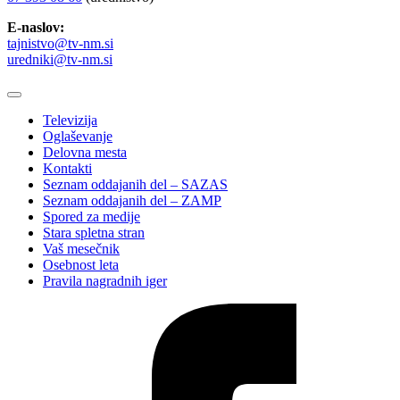
E-naslov:
tajnistvo@tv-nm.si
uredniki@tv-nm.si
Televizija
Oglaševanje
Delovna mesta
Kontakti
Seznam oddajanih del – SAZAS
Seznam oddajanih del – ZAMP
Spored za medije
Stara spletna stran
Vaš mesečnik
Osebnost leta
Pravila nagradnih iger