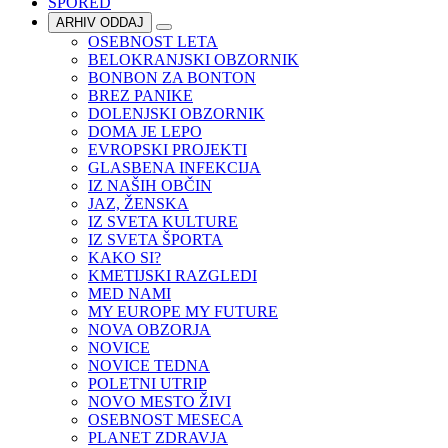
SPORED
ARHIV ODDAJ
OSEBNOST LETA
BELOKRANJSKI OBZORNIK
BONBON ZA BONTON
BREZ PANIKE
DOLENJSKI OBZORNIK
DOMA JE LEPO
EVROPSKI PROJEKTI
GLASBENA INFEKCIJA
IZ NAŠIH OBČIN
JAZ, ŽENSKA
IZ SVETA KULTURE
IZ SVETA ŠPORTA
KAKO SI?
KMETIJSKI RAZGLEDI
MED NAMI
MY EUROPE MY FUTURE
NOVA OBZORJA
NOVICE
NOVICE TEDNA
POLETNI UTRIP
NOVO MESTO ŽIVI
OSEBNOST MESECA
PLANET ZDRAVJA