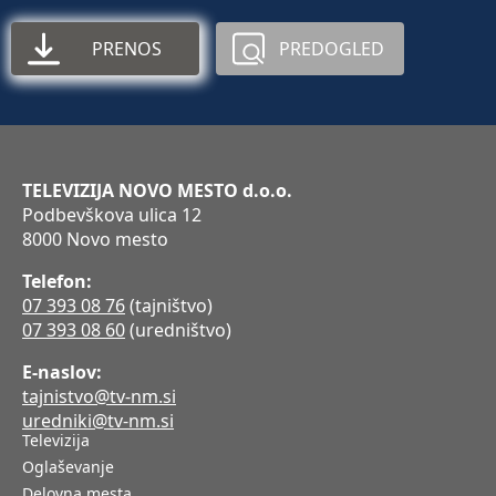
PRENOS
PREDOGLED
TELEVIZIJA NOVO MESTO d.o.o.
Podbevškova ulica 12
8000 Novo mesto
Telefon:
07 393 08 76
(tajništvo)
07 393 08 60
(uredništvo)
E-naslov:
tajnistvo@tv-nm.si
uredniki@tv-nm.si
Televizija
Oglaševanje
Delovna mesta