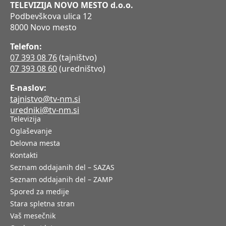
TELEVIZIJA NOVO MESTO d.o.o.
Podbevškova ulica 12
8000 Novo mesto
Telefon:
07 393 08 76
(tajništvo)
07 393 08 60
(uredništvo)
E-naslov:
tajnistvo@tv-nm.si
uredniki@tv-nm.si
Televizija
Oglaševanje
Delovna mesta
Kontakti
Seznam oddajanih del – SAZAS
Seznam oddajanih del – ZAMP
Spored za medije
Stara spletna stran
Vaš mesečnik