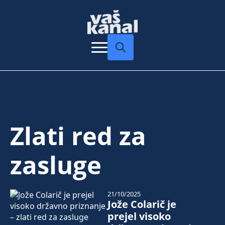
Search
for:
Zlati red za
zasluge
21/10/2025
Jože Colarič je
prejel visoko