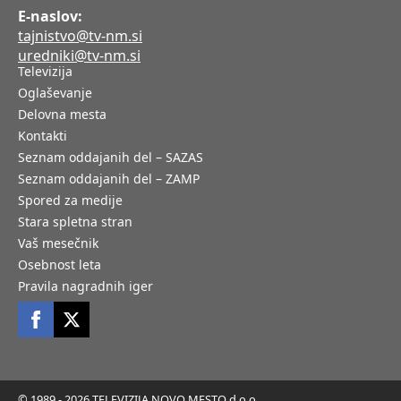
E-naslov:
tajnistvo@tv-nm.si
uredniki@tv-nm.si
Televizija
Oglaševanje
Delovna mesta
Kontakti
Seznam oddajanih del – SAZAS
Seznam oddajanih del – ZAMP
Spored za medije
Stara spletna stran
Vaš mesečnik
Osebnost leta
Pravila nagradnih iger
© 1989 - 2026 TELEVIZIJA NOVO MESTO d.o.o.