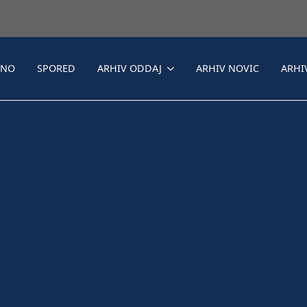
LNO
SPORED
ARHIV ODDAJ
ARHIV NOVIC
ARHI