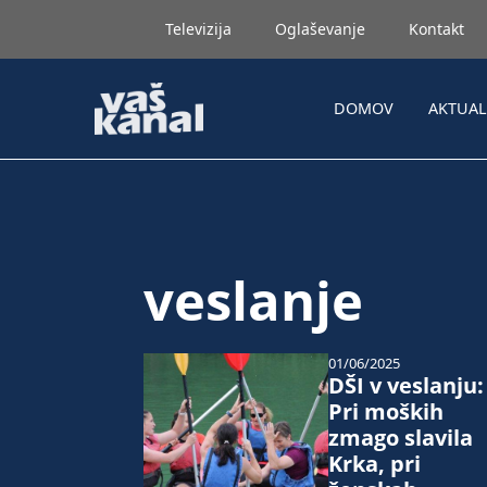
Televizija
Oglaševanje
Kontakt
DOMOV
AKTUA
veslanje
01/06/2025
DŠI v veslanju:
Pri moških
zmago slavila
Krka, pri