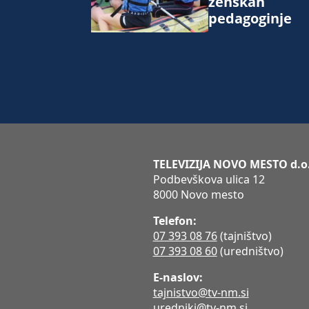
ženskah
pedagoginje
TELEVIZIJA NOVO MESTO d.o
Podbevškova ulica 12
8000 Novo mesto
Telefon:
07 393 08 76
(tajništvo)
07 393 08 60
(uredništvo)
E-naslov:
tajnistvo@tv-nm.si
uredniki@tv-nm.si