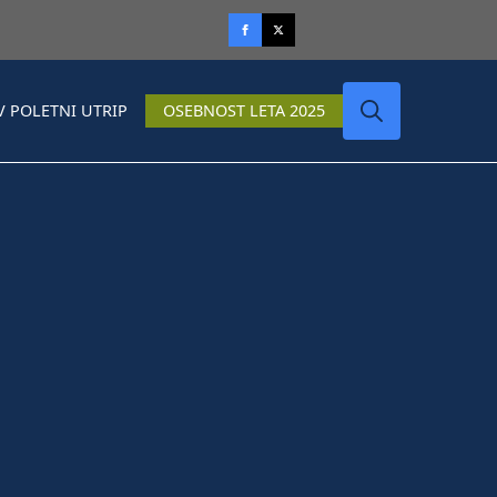
V POLETNI UTRIP
OSEBNOST LETA 2025
Search
for: