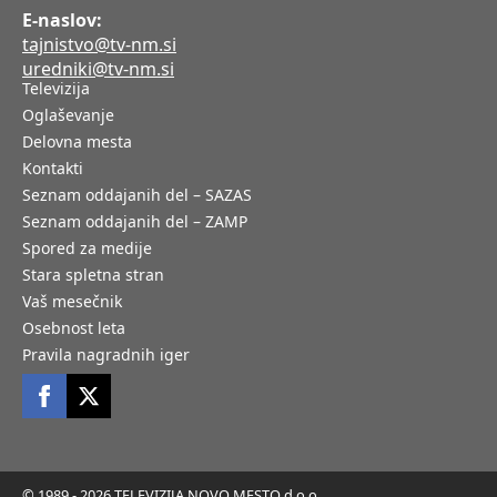
E-naslov:
tajnistvo@tv-nm.si
uredniki@tv-nm.si
Televizija
Oglaševanje
Delovna mesta
Kontakti
Seznam oddajanih del – SAZAS
Seznam oddajanih del – ZAMP
Spored za medije
Stara spletna stran
Vaš mesečnik
Osebnost leta
Pravila nagradnih iger
© 1989 - 2026 TELEVIZIJA NOVO MESTO d.o.o.