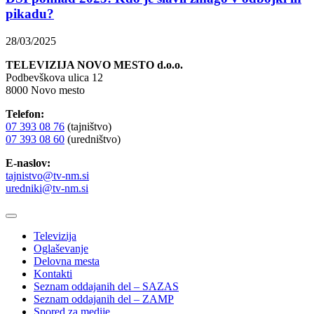
pikadu?
28/03/2025
TELEVIZIJA NOVO MESTO d.o.o.
Podbevškova ulica 12
8000 Novo mesto
Telefon:
07 393 08 76
(tajništvo)
07 393 08 60
(uredništvo)
E-naslov:
tajnistvo@tv-nm.si
uredniki@tv-nm.si
Televizija
Oglaševanje
Delovna mesta
Kontakti
Seznam oddajanih del – SAZAS
Seznam oddajanih del – ZAMP
Spored za medije