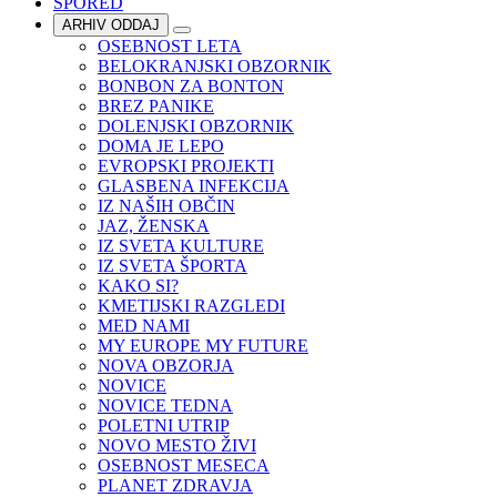
SPORED
ARHIV ODDAJ
OSEBNOST LETA
BELOKRANJSKI OBZORNIK
BONBON ZA BONTON
BREZ PANIKE
DOLENJSKI OBZORNIK
DOMA JE LEPO
EVROPSKI PROJEKTI
GLASBENA INFEKCIJA
IZ NAŠIH OBČIN
JAZ, ŽENSKA
IZ SVETA KULTURE
IZ SVETA ŠPORTA
KAKO SI?
KMETIJSKI RAZGLEDI
MED NAMI
MY EUROPE MY FUTURE
NOVA OBZORJA
NOVICE
NOVICE TEDNA
POLETNI UTRIP
NOVO MESTO ŽIVI
OSEBNOST MESECA
PLANET ZDRAVJA