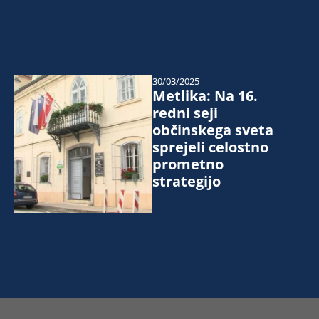
30/03/2025
Metlika: Na 16.
redni seji
občinskega sveta
sprejeli celostno
prometno
strategijo