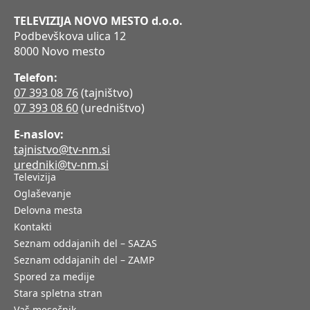
TELEVIZIJA NOVO MESTO d.o.o.
Podbevškova ulica 12
8000 Novo mesto
Telefon:
07 393 08 76
(tajništvo)
07 393 08 60
(uredništvo)
E-naslov:
tajnistvo@tv-nm.si
uredniki@tv-nm.si
Televizija
Oglaševanje
Delovna mesta
Kontakti
Seznam oddajanih del – SAZAS
Seznam oddajanih del – ZAMP
Spored za medije
Stara spletna stran
Vaš mesečnik