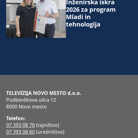
Inženirska iskra
2026 za program
Mladi in
tehnologija
TELEVIZIJA NOVO MESTO d.o.o.
Podbevškova ulica 12
8000 Novo mesto
Telefon:
07 393 08 76
(tajništvo)
07 393 08 60
(uredništvo)