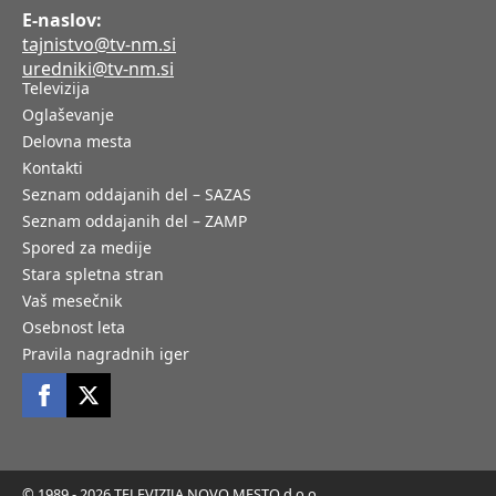
E-naslov:
tajnistvo@tv-nm.si
uredniki@tv-nm.si
Televizija
Oglaševanje
Delovna mesta
Kontakti
Seznam oddajanih del – SAZAS
Seznam oddajanih del – ZAMP
Spored za medije
Stara spletna stran
Vaš mesečnik
Osebnost leta
Pravila nagradnih iger
© 1989 - 2026 TELEVIZIJA NOVO MESTO d.o.o.