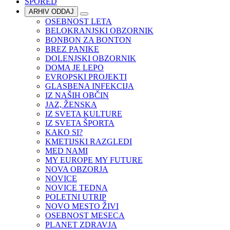
SPORED
ARHIV ODDAJ
OSEBNOST LETA
BELOKRANJSKI OBZORNIK
BONBON ZA BONTON
BREZ PANIKE
DOLENJSKI OBZORNIK
DOMA JE LEPO
EVROPSKI PROJEKTI
GLASBENA INFEKCIJA
IZ NAŠIH OBČIN
JAZ, ŽENSKA
IZ SVETA KULTURE
IZ SVETA ŠPORTA
KAKO SI?
KMETIJSKI RAZGLEDI
MED NAMI
MY EUROPE MY FUTURE
NOVA OBZORJA
NOVICE
NOVICE TEDNA
POLETNI UTRIP
NOVO MESTO ŽIVI
OSEBNOST MESECA
PLANET ZDRAVJA