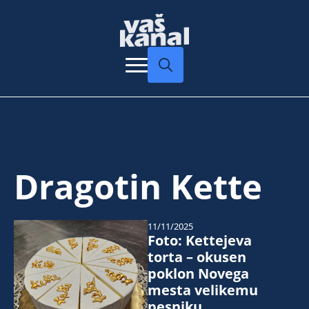
Search
for:
Dragotin Kette
11/11/2025
Foto: Kettejeva
torta – okusen
poklon Novega
mesta velikemu
pesniku