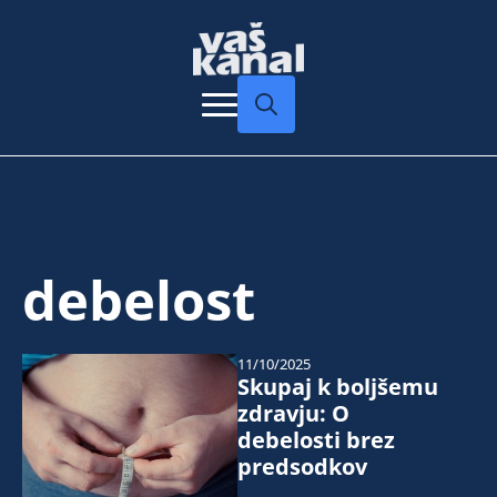
Search
for:
debelost
11/10/2025
Skupaj k boljšemu
zdravju: O
debelosti brez
predsodkov