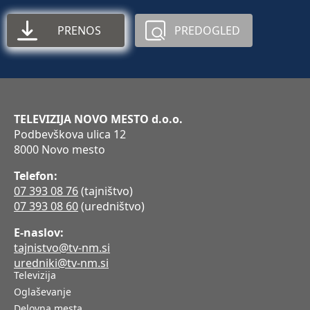
PRENOS
PREDOGLED
TELEVIZIJA NOVO MESTO d.o.o.
Podbevškova ulica 12
8000 Novo mesto
Telefon:
07 393 08 76
(tajništvo)
07 393 08 60
(uredništvo)
E-naslov:
tajnistvo@tv-nm.si
uredniki@tv-nm.si
Televizija
Oglaševanje
Delovna mesta