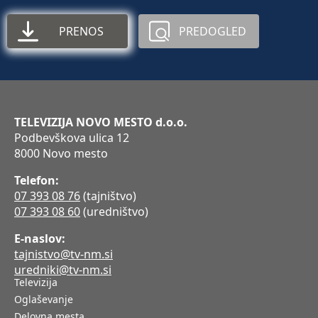
PRENOS
PREDOGLED
TELEVIZIJA NOVO MESTO d.o.o.
Podbevškova ulica 12
8000 Novo mesto
Telefon:
07 393 08 76
(tajništvo)
07 393 08 60
(uredništvo)
E-naslov:
tajnistvo@tv-nm.si
uredniki@tv-nm.si
Televizija
Oglaševanje
Delovna mesta