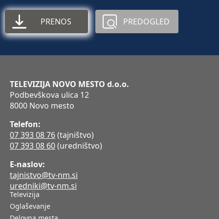
PRENOS
PREDOGLED
TELEVIZIJA NOVO MESTO d.o.o.
Podbevškova ulica 12
8000 Novo mesto
Telefon:
07 393 08 76
(tajništvo)
07 393 08 60
(uredništvo)
E-naslov:
tajnistvo@tv-nm.si
uredniki@tv-nm.si
Televizija
Oglaševanje
Delovna mesta