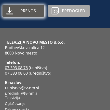
PRENOS
PREDOGLED
TELEVIZIJA NOVO MESTO d.o.o.
Podbevškova ulica 12
8000 Novo mesto
Telefon:
07 393 08 76
(tajništvo)
07 393 08 60
(uredništvo)
E-naslov:
tajnistvo@tv-nm.si
uredniki@tv-nm.si
Televizija
Oglaševanje
Delovna mesta