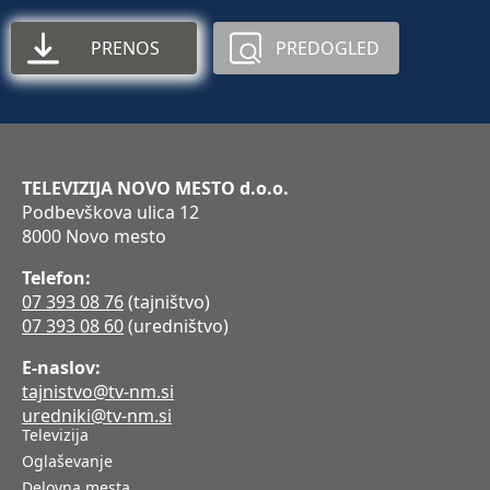
PRENOS
PREDOGLED
TELEVIZIJA NOVO MESTO d.o.o.
Podbevškova ulica 12
8000 Novo mesto
Telefon:
07 393 08 76
(tajništvo)
07 393 08 60
(uredništvo)
E-naslov:
tajnistvo@tv-nm.si
uredniki@tv-nm.si
Televizija
Oglaševanje
Delovna mesta