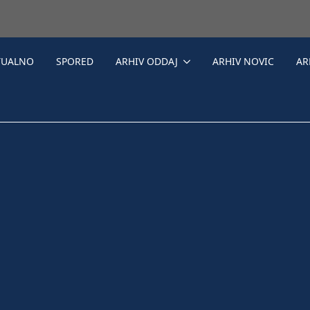
TUALNO
SPORED
ARHIV ODDAJ
ARHIV NOVIC
AR