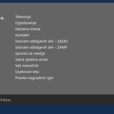
Televizija
.o.
Oglaševanje
Delovna mesta
Kontakti
Seznam oddajanih del – SAZAS
Seznam oddajanih del – ZAMP
Spored za medije
Stara spletna stran
Vaš mesečnik
Osebnost leta
Pravila nagradnih iger
 d.o.o.