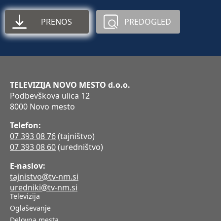
PRENOS
PREDOGLED
TELEVIZIJA NOVO MESTO d.o.o.
Podbevškova ulica 12
8000 Novo mesto
Telefon:
07 393 08 76
(tajništvo)
07 393 08 60
(uredništvo)
E-naslov:
tajnistvo@tv-nm.si
uredniki@tv-nm.si
Televizija
Oglaševanje
Delovna mesta