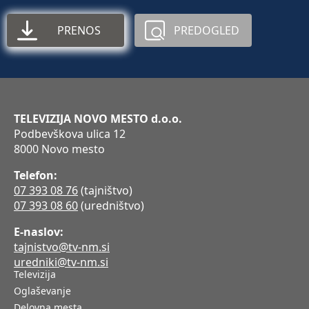
PRENOS
PREDOGLED
TELEVIZIJA NOVO MESTO d.o.o.
Podbevškova ulica 12
8000 Novo mesto
Telefon:
07 393 08 76
(tajništvo)
07 393 08 60
(uredništvo)
E-naslov:
tajnistvo@tv-nm.si
uredniki@tv-nm.si
Televizija
Oglaševanje
Delovna mesta