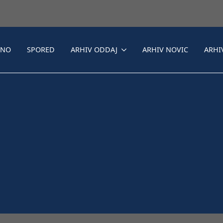
LNO
SPORED
ARHIV ODDAJ
ARHIV NOVIC
ARHI