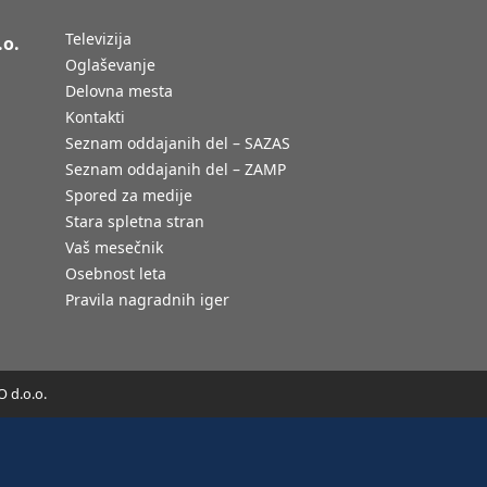
Televizija
.o.
Oglaševanje
Delovna mesta
Kontakti
Seznam oddajanih del – SAZAS
Seznam oddajanih del – ZAMP
Spored za medije
Stara spletna stran
Vaš mesečnik
Osebnost leta
Pravila nagradnih iger
 d.o.o.