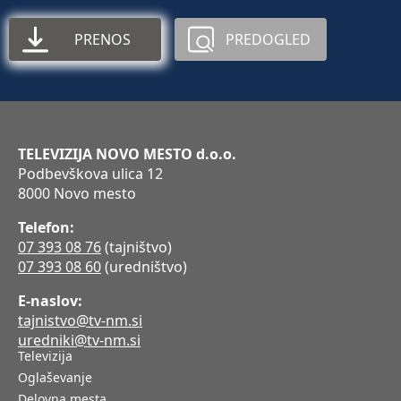
PRENOS
PREDOGLED
TELEVIZIJA NOVO MESTO d.o.o.
Podbevškova ulica 12
8000 Novo mesto
Telefon:
07 393 08 76
(tajništvo)
07 393 08 60
(uredništvo)
E-naslov:
tajnistvo@tv-nm.si
uredniki@tv-nm.si
Televizija
Oglaševanje
Delovna mesta