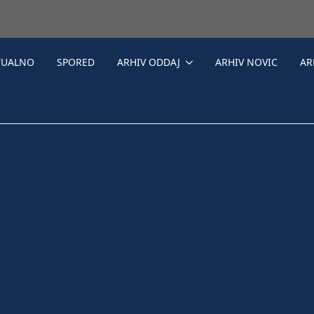
TUALNO
SPORED
ARHIV ODDAJ
ARHIV NOVIC
AR