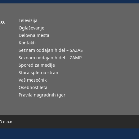
Televizija
.o.
Oglaševanje
Delovna mesta
Kontakti
Seznam oddajanih del – SAZAS
Seznam oddajanih del – ZAMP
Spored za medije
Stara spletna stran
Vaš mesečnik
Osebnost leta
Pravila nagradnih iger
 d.o.o.