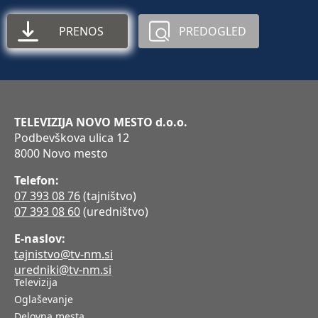
PRENOS
PREDOGLED
TELEVIZIJA NOVO MESTO d.o.o.
Podbevškova ulica 12
8000 Novo mesto
Telefon:
07 393 08 76
(tajništvo)
07 393 08 60
(uredništvo)
E-naslov:
tajnistvo@tv-nm.si
uredniki@tv-nm.si
Televizija
Oglaševanje
Delovna mesta