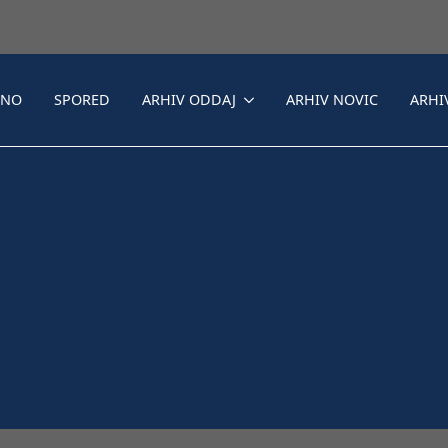
LNO
SPORED
ARHIV ODDAJ
ARHIV NOVIC
ARHI