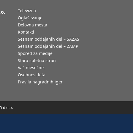
Televizija
.o.
Oglaševanje
Delovna mesta
Kontakti
Seznam oddajanih del – SAZAS
Seznam oddajanih del – ZAMP
Spored za medije
Stara spletna stran
Vaš mesečnik
Osebnost leta
Pravila nagradnih iger
 d.o.o.