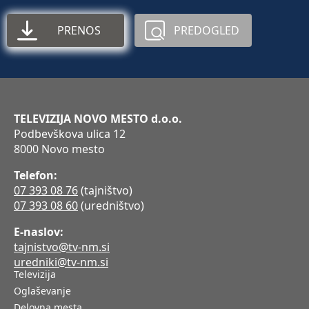
PRENOS
PREDOGLED
TELEVIZIJA NOVO MESTO d.o.o.
Podbevškova ulica 12
8000 Novo mesto
Telefon:
07 393 08 76
(tajništvo)
07 393 08 60
(uredništvo)
E-naslov:
tajnistvo@tv-nm.si
uredniki@tv-nm.si
Televizija
Oglaševanje
Delovna mesta