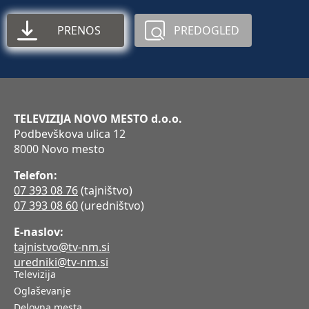
PRENOS
PREDOGLED
TELEVIZIJA NOVO MESTO d.o.o.
Podbevškova ulica 12
8000 Novo mesto
Telefon:
07 393 08 76
(tajništvo)
07 393 08 60
(uredništvo)
E-naslov:
tajnistvo@tv-nm.si
uredniki@tv-nm.si
Televizija
Oglaševanje
Delovna mesta