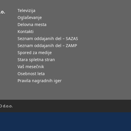
Televizija
.o.
Oglaševanje
Delovna mesta
Kontakti
Seznam oddajanih del – SAZAS
Seznam oddajanih del – ZAMP
Spored za medije
Stara spletna stran
Vaš mesečnik
Osebnost leta
Pravila nagradnih iger
 d.o.o.