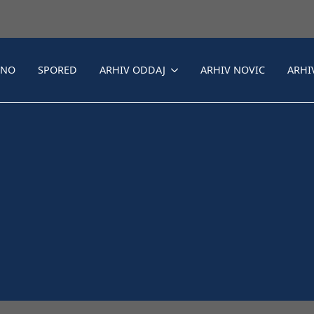
LNO
SPORED
ARHIV ODDAJ
ARHIV NOVIC
ARHI