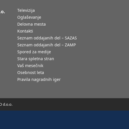
Televizija
.o.
Oglaševanje
Delovna mesta
Kontakti
Seznam oddajanih del – SAZAS
Seznam oddajanih del – ZAMP
Spored za medije
Stara spletna stran
Vaš mesečnik
Osebnost leta
Pravila nagradnih iger
 d.o.o.