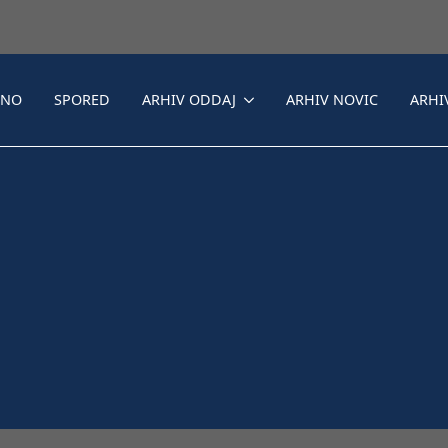
LNO
SPORED
ARHIV ODDAJ
ARHIV NOVIC
ARHI