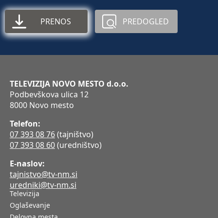
PRENOS
PREDOGLED
TELEVIZIJA NOVO MESTO d.o.o.
Podbevškova ulica 12
8000 Novo mesto
Telefon:
07 393 08 76
(tajništvo)
07 393 08 60
(uredništvo)
E-naslov:
tajnistvo@tv-nm.si
uredniki@tv-nm.si
Televizija
Oglaševanje
Delovna mesta